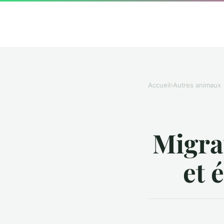
Accueil
›
Autres animaux
Migrat
et 