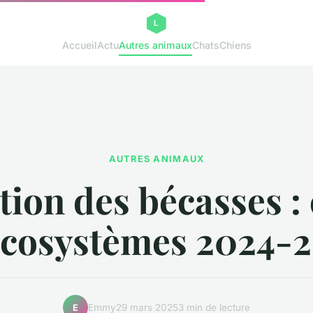
Accueil
Actu
Autres animaux
Chats
Chiens
AUTRES ANIMAUX
ion des bécasses :
écosystèmes 2024-
Emmy
29 mars 2025
3 min de lecture
E