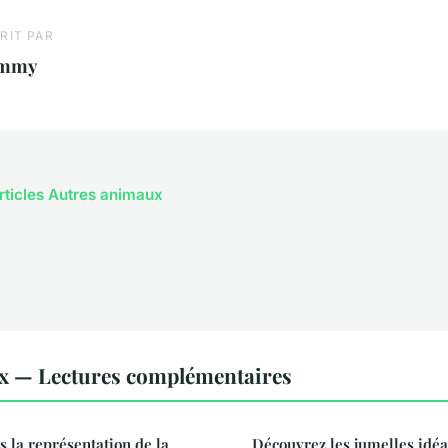
RIT PAR
mmy
articles Autres animaux
x — Lectures complémentaires
ns la représentation de la
Découvrez les jumelles idéa