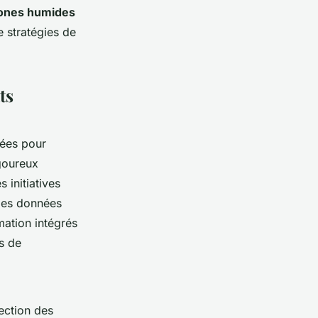
ones humides
e stratégies de
ts
pées pour
goureux
s initiatives
 des données
mation intégrés
es de
ection des