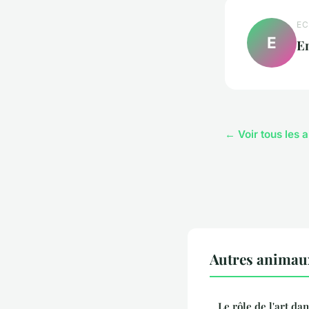
EC
E
E
← Voir tous les 
Autres animau
Le rôle de l'art da