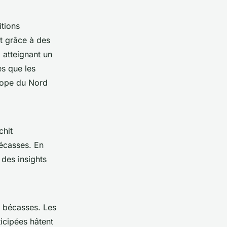
itions
nt grâce à des
 atteignant un
s que les
urope du Nord
chit
écasses. En
 des insights
 bécasses. Les
icipées hâtent