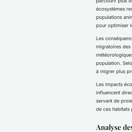
parcourir plus d
écosystèmes resp
populations ani
pour optimiser l
Les conséquence
migratoires des
météorologiques
population. Sel
à migrer plus p
Les impacts éco
influencent dire
servant de proi
de ces habitats 
Analyse de