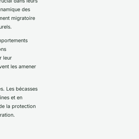
rucial dans leurs
dynamique des
ment migratoire
urels.
omportements
ons
 leur
uvent les amener
és. Les bécasses
ines et en
de la protection
ration.