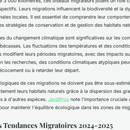
e 3 000 kilomètres, ces oiseaux migrateurs jouent un rôle c
ectifs. Leurs migrations influencent la biodiversité et la 
males locales. Il est essentiel de comprendre leur comporte
es stratégies de conservation et de gestion des habitats nat
s du changement climatique sont significatives sur les c
 bécasses. Les fluctuations des températures et des conditi
 modifient leurs périodes migratoires, avec des impacts sur
on les recherches, des conditions climatiques atypiques pe
récocement ou à retarder leur départ.
logiques de ces migrations ne doivent pas être sous-estim
ctement leurs habitats naturels grâce à la dispersion des gra
es à d'autres espèces.
JardiPros
note l'importance cruciale 
pour maintenir l'équilibre écologique dans les zones de mig
s Tendances Migratoires 2024-2025