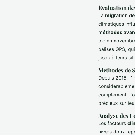
Évaluation de
La
migration d
climatiques infl
méthodes ava
pic en novembre
balises GPS, qui
jusqu'à leurs si
Méthodes de S
Depuis 2015, l'
considérableme
complément, l'ob
précieux sur leu
Analyse des C
Les facteurs
cli
hivers doux repo