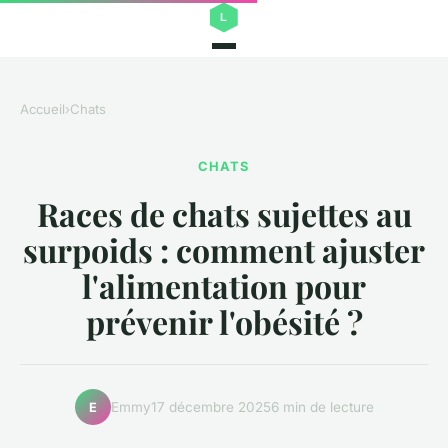
Accueil
›
Chats
CHATS
Races de chats sujettes au
surpoids : comment ajuster
l'alimentation pour
prévenir l'obésité ?
Emmy
17 décembre 2025
6 min de lecture
E